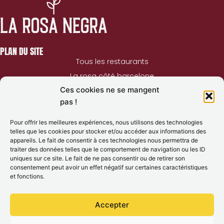
PLAN DU SITE
Tous les restaurants
La rosa côté barcelone
Ces cookies ne se mangent
La rosa côté victor hugo
pas !
LÉGALITÉ
Pour offrir les meilleures expériences, nous utilisons des technologies
telles que les cookies pour stocker et/ou accéder aux informations des
Mentions légales
appareils. Le fait de consentir à ces technologies nous permettra de
Politique de confidentialité
traiter des données telles que le comportement de navigation ou les ID
uniques sur ce site. Le fait de ne pas consentir ou de retirer son
consentement peut avoir un effet négatif sur certaines caractéristiques
et fonctions.
NOUS CONTACTER
05.34.33.25.82
Accepter
Instagram
Facebook